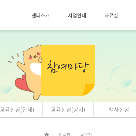
센터소개
사업안내
자료실
교육신청(단체)
교육신청(상시)
행사신청
게시판
공모전
>
>