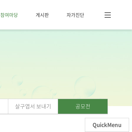
참여마당
게시판
자가진단
살구엽서 보내기
공모전
QuickMenu