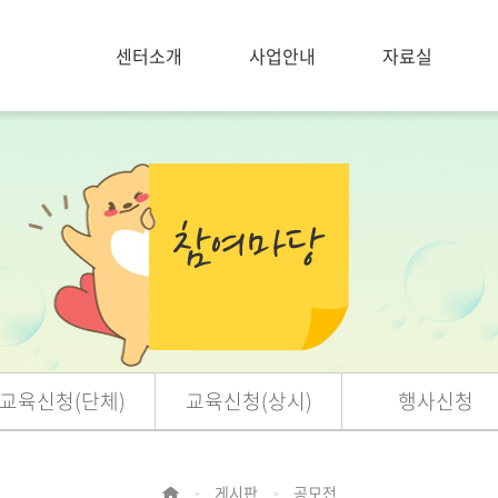
센터소개
사업안내
자료실
교육신청(단체)
교육신청(상시)
행사신청
게시판
공모전
>
>