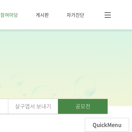
참여마당
게시판
자가진단
살구엽서 보내기
공모전
QuickMenu