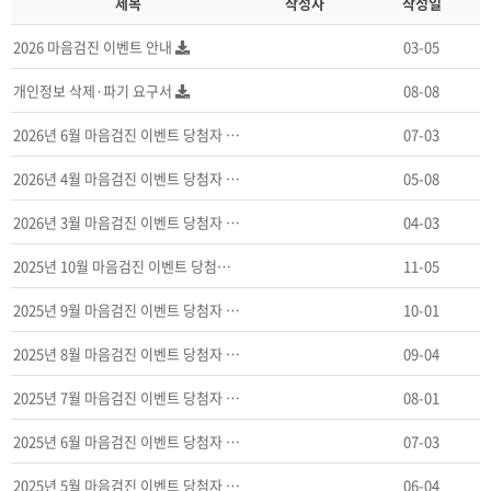
제목
작성자
작성일
2026 마음검진 이벤트 안내
03-05
개인정보 삭제·파기 요구서
08-08
2026년 6월 마음검진 이벤트 당첨자 발표
07-03
2026년 4월 마음검진 이벤트 당첨자 발표
05-08
2026년 3월 마음검진 이벤트 당첨자 발표
04-03
2025년 10월 마음검진 이벤트 당첨자 발표
11-05
2025년 9월 마음검진 이벤트 당첨자 발표
10-01
2025년 8월 마음검진 이벤트 당첨자 발표
09-04
2025년 7월 마음검진 이벤트 당첨자 발표
08-01
2025년 6월 마음검진 이벤트 당첨자 발표
07-03
2025년 5월 마음검진 이벤트 당첨자 발표
06-04