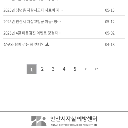
2025년 청년층 자살시도자 치료비 지원사업 안내
05-13
2025년 안산시 자살고험군 아동·청소년 성장지원사업 …
05-12
2025년 4월 마음검진 이벤트 당첨자 발표
05-02
살구와 함께 걷는 봄 캠페인
04-18
2
3
4
5
1