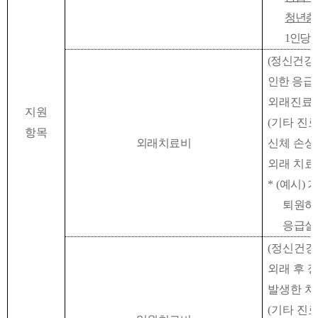
청년층
1
인당 
(
정신건강
인한 응급
외래진료로
지원
(
기타 진
항목
외래치료비
신체 손상
외래 치료
*
(
예시
)
가
퇴원하
응급실
(
정신건강
외래 후 
발생한 
(
기타 진