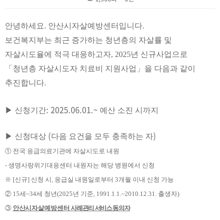
본문
안녕하세요
.
안산시자살예방센터입니다
.
보건복지부는 최근 증가하는 청년층의 자살률 및
자살시도율에 적극 대응하고자
, 2025
년 신규사업으로
「
청년층 자살시도자 치료비 지원사업
」
을 다음과 같이
추진합니다
.
: 2025.06.01.~
▶
신청기간
예산 소진 시까지
(
)
▶
신청대상
다음 요건을 모두 충족하는 자
①
전국 응급의료기관에 자살시도로 내원
-
생명사랑위기대응센터 내원자는 해당 병원에서 신청
※
[
신규
]
신청 시
,
응급실 내원일로부터
3
개월 이내 신청 가능
②
15
세
~34
세 청년
(2025
년 기준
, 1991.1.1.~2010.12.31.
출생자
)
③
안산시자살예방센터
사례관리 서비스 동의자