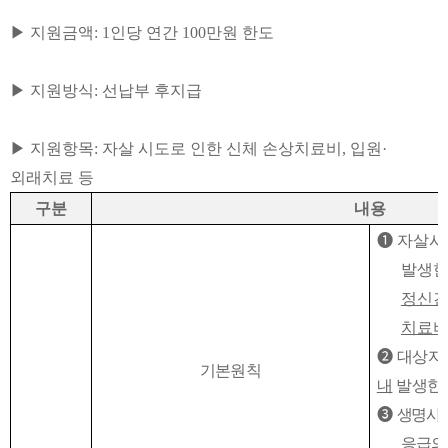
▶
지원금액
: 1
인당 연간
100
만원 한도
▶
지원방식
:
선납부 후지급
▶
지원항목
:
자살 시도로 인한 신체 손상치료비
,
입원
·
외래치료 등
구분
내용
➊
자살시
발생한
정신건
치료
➋
대상자
기본원칙
내
발생한
➌
생명사
응급의