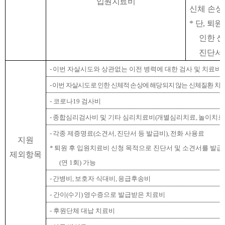
입원치료비
신체 손상
*
단
,
퇴원 
인한 신
진단서 
-
이번 자살시도와 상관없는 이전 병력에 대한 검사 및 치료비
-
이번 자살시도로 인한 신체적 손상에 해당되지 않는 신체질환 치
-
코로나
19
검사비
-
종합심리검사비 및 기타 심리치료비
(
개별심리치료
,
놀이치료
-
각종 제증명료
(
소견서
,
진단서 등 발급비
),
전화 사용료
지원
*
퇴원 후 입원치료비 신청 목적으로 진단서 및 소견서를 발급
제외항목
(
연
1
회
)
가능
-
간병비
,
보호자 식대비
,
응급후송비
-
간이
(
수기
)
영수증으로 발급받은 치료비
-
후원단체 대납 치료비