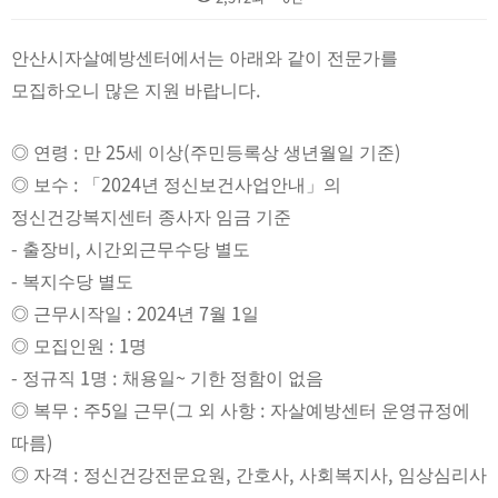
본문
안산시자살예방센터에서는 아래와 같이 전문가를
.
모집하오니 많은 지원 바랍니다
:
25
(
)
◎
연령
만
세 이상
주민등록상 생년월일 기준
:
2024
◎
보수
「
년 정신보건사업안내
」
의
정신건강복지센터 종사자 임금 기준
-
,
출장비
시간외근무수당 별도
-
복지수당 별도
: 2024
7
1
◎
근무시작일
년
월
일
: 1
◎
모집인원
명
-
1
:
~
정규직
명
채용일
기한 정함이 없음
:
5
(
:
◎
복무
주
일 근무
그 외 사항
자살예방센터 운영규정에
)
따름
:
,
,
,
◎
자격
정신건강전문요원
간호사
사회복지사
임상심리사