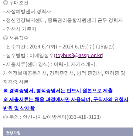
◎
우대조건
-
자살예방센터 경력자
-
,
정신건강복지센터
중독관리통합지원센터 근무 경력자
-
안산시 거주자
◎
서류접수
-
: 2024.6.4(
) ~ 2024.6.19.(
) (16
)
접수기간
화
수
일간
-
:
(
toybus3@assp.or.kr
)
접수방법
이메일접수
-
(
) :
,
,
제출서류
센터 양식
이력서
자기소개서
,
,
,
개인정보제공동의서
경력증명서
병적 증명서
면허증 및
자격증 사본
,
※
경력증명서
병적증명서는 반드시 원본으로 제출
,
※
제출서류는 채용 과정에서만 사용되며
구직자의 요청시
반환 및 삭제함
:
(031-418-0123)
◎
문의
안산시자살예방센터
첨부파일