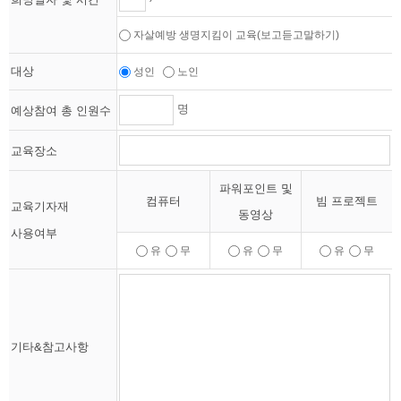
자살예방 생명지킴이 교육(보고듣고말하기)
대상
성인
노인
명
예상참여 총 인원수
교육장소
파워포인트 및
컴퓨터
빔 프로젝트
교육기자재
동영상
사용여부
유
무
유
무
유
무
기타&참고사항