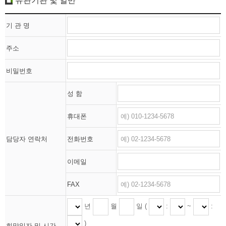
유관기관 및 일반
기 관 명
주소
비밀번호
성 함
휴대폰
담당자 연락처
전화번호
이메일
FAX
년
월
일 (
:
~
:
)
희망일자 및 시간